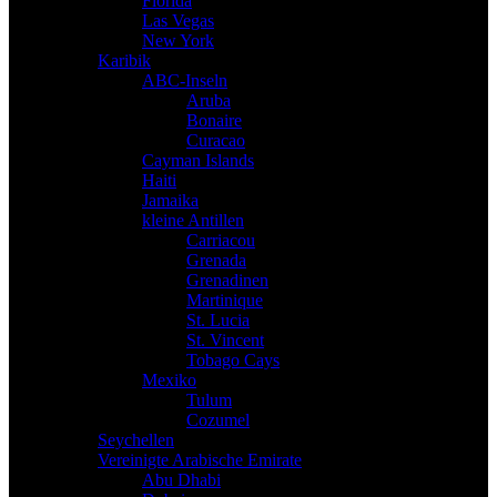
Florida
Las Vegas
New York
Karibik
ABC-Inseln
Aruba
Bonaire
Curacao
Cayman Islands
Haiti
Jamaika
kleine Antillen
Carriacou
Grenada
Grenadinen
Martinique
St. Lucia
St. Vincent
Tobago Cays
Mexiko
Tulum
Cozumel
Seychellen
Vereinigte Arabische Emirate
Abu Dhabi