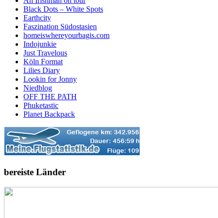
An Irishman on tour
Black Dots – White Spots
Earthcity
Faszination Südostasien
homeiswhereyourbagis.com
Indojunkie
Just Travelous
Köln Format
Lilies Diary
Lookin for Jonny
Niedblog
OFF THE PATH
Phuketastic
Planet Backpack
bereiste Länder