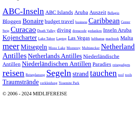
ABC-Inseln
ABC Islands
Aruba
Auszeit
Bellagio
Caribbean
Bonaire
Bloggen
budget travel
business
Center
Curacao
diving
Inseln Aruba
Strip
Death Valley
dresscode
gedanken
Kojencharter
Las Vegas
Malta
Lake Tahoe
Laptop
lufthansa
macbook
meer
Netherland
Mitsegeln
Mono Lake
Monterey
Multistecker
Antilles
Netherlands Antilles
Niederländische
Niederländischen Antillen
Antillen
Paradies
reisegadgets
reisen
Segeln
tauchen
strand
Reiseplanung
tool
tools
Traumstrände
verkleidung
Yosemite Park
© 2006 - 2024 MIDLIFEREISE