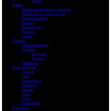
Dubai
Segeln
Segelyacht Dushi zu verkaufen
Sailing Yacht Dushi for sale
Segelausbildung
Panama
Tobago Cays
Mallorca
Ostsee
Tauchen
Tauchausbildung
Ägypten
El Quseir
Hamata
Malediven
Tipps und Tests
Auszeit
Geld
Reisegepäck
Telefonie
Internet
Tools
Flüge
Unterkünfte
Impressum