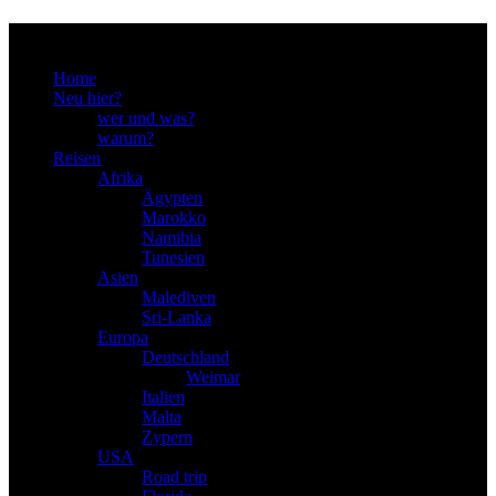
Menu
Home
Neu hier?
wer und was?
warum?
Reisen
Afrika
Ägypten
Marokko
Namibia
Tunesien
Asien
Malediven
Sri-Lanka
Europa
Deutschland
Weimar
Italien
Malta
Zypern
USA
Road trip