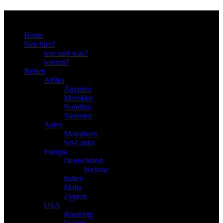
Menu
Home
Neu hier?
wer und was?
warum?
Reisen
Afrika
Ägypten
Marokko
Namibia
Tunesien
Asien
Malediven
Sri-Lanka
Europa
Deutschland
Weimar
Italien
Malta
Zypern
USA
Road trip