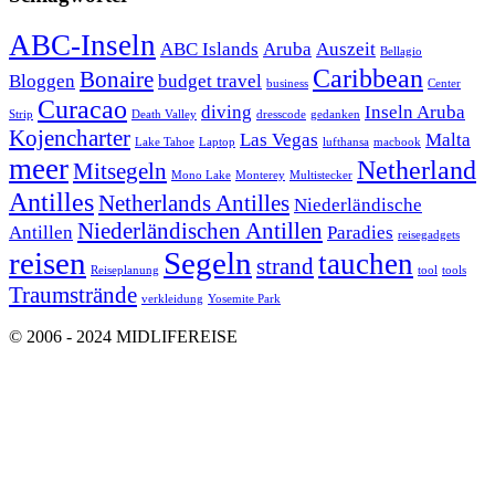
ABC-Inseln
ABC Islands
Aruba
Auszeit
Bellagio
Caribbean
Bonaire
Bloggen
budget travel
business
Center
Curacao
diving
Inseln Aruba
Strip
Death Valley
dresscode
gedanken
Kojencharter
Las Vegas
Malta
Lake Tahoe
Laptop
lufthansa
macbook
meer
Netherland
Mitsegeln
Mono Lake
Monterey
Multistecker
Antilles
Netherlands Antilles
Niederländische
Niederländischen Antillen
Antillen
Paradies
reisegadgets
reisen
Segeln
tauchen
strand
Reiseplanung
tool
tools
Traumstrände
verkleidung
Yosemite Park
© 2006 - 2024 MIDLIFEREISE