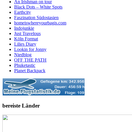
An Irishman on tour
Black Dots – White Spots
Earthcity
Faszination Südostasien
homeiswhereyourbagis.com
Indojunkie
Just Travelous
Köln Format
Lilies Diary
Lookin for Jonny
Niedblog
OFF THE PATH
Phuketastic
Planet Backpack
bereiste Länder