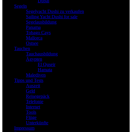
Dubai
Segeln
Segelyacht Dushi zu verkaufen
Sailing Yacht Dushi for sale
Segelausbildung
Panama
Tobago Cays
Mallorca
Ostsee
Tauchen
Tauchausbildung
Ägypten
El Quseir
Hamata
Malediven
Tipps und Tests
Auszeit
Geld
Reisegepäck
Telefonie
Internet
Tools
Flüge
Unterkünfte
Impressum