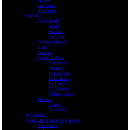
Florida
Las Vegas
New York
Karibik
ABC-Inseln
Aruba
Bonaire
Curacao
Cayman Islands
Haiti
Jamaika
kleine Antillen
Carriacou
Grenada
Grenadinen
Martinique
St. Lucia
St. Vincent
Tobago Cays
Mexiko
Tulum
Cozumel
Seychellen
Vereinigte Arabische Emirate
Abu Dhabi