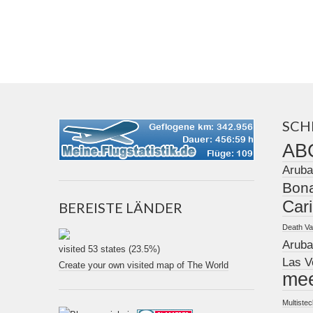
SCH
ABC
Aruba
Bona
Car
BEREISTE LÄNDER
Death Va
Aruba
visited 53 states (23.5%)
Las V
Create your own visited map of The World
me
Multiste