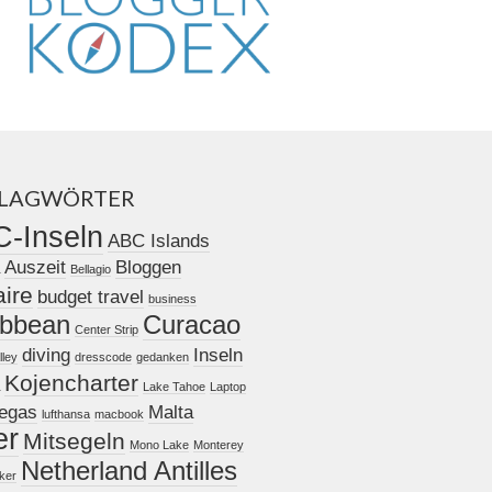
LAGWÖRTER
-Inseln
ABC Islands
Auszeit
Bloggen
Bellagio
ire
budget travel
business
ibbean
Curacao
Center Strip
diving
Inseln
lley
dresscode
gedanken
Kojencharter
Lake Tahoe
Laptop
egas
Malta
lufthansa
macbook
er
Mitsegeln
Mono Lake
Monterey
Netherland Antilles
cker