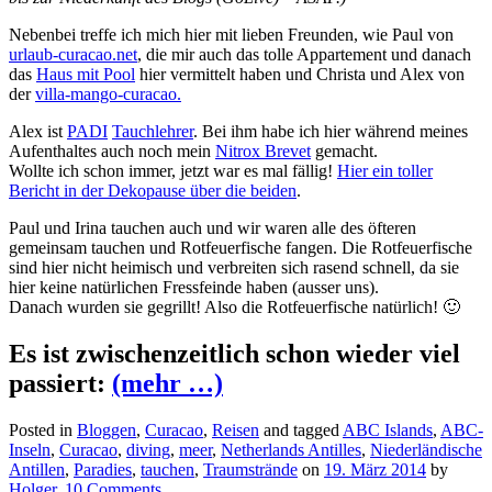
Nebenbei treffe ich mich hier mit lieben Freunden, wie Paul von
urlaub-curacao.net
, die mir auch das tolle Appartement und danach
das
Haus mit Pool
hier vermittelt haben und Christa und Alex von
der
villa-mango-curacao.
Alex ist
PADI
Tauchlehrer
. Bei ihm habe ich hier während meines
Aufenthaltes auch noch mein
Nitrox Brevet
gemacht.
Wollte ich schon immer, jetzt war es mal fällig!
Hier ein toller
Bericht in der Dekopause über die beiden
.
Paul und Irina tauchen auch und wir waren alle des öfteren
gemeinsam tauchen und Rotfeuerfische fangen. Die Rotfeuerfische
sind hier nicht heimisch und verbreiten sich rasend schnell, da sie
hier keine natürlichen Fressfeinde haben (ausser uns).
Danach wurden sie gegrillt! Also die Rotfeuerfische natürlich! 🙂
Es ist zwischenzeitlich schon wieder viel
passiert:
(mehr …)
Posted in
Bloggen
,
Curacao
,
Reisen
and tagged
ABC Islands
,
ABC-
Inseln
,
Curacao
,
diving
,
meer
,
Netherlands Antilles
,
Niederländische
Antillen
,
Paradies
,
tauchen
,
Traumstrände
on
19. März 2014
by
Holger
.
10 Comments