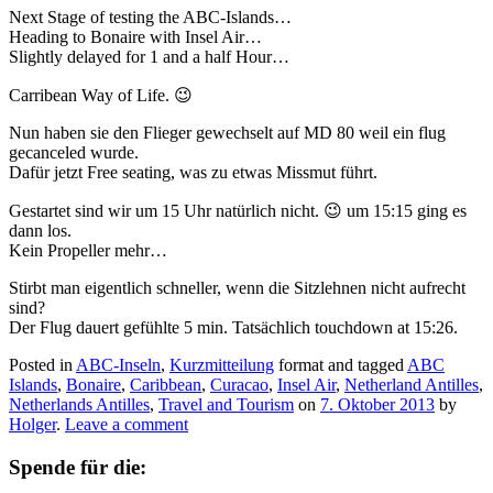
Next Stage of testing the ABC-Islands…
Heading to Bonaire with Insel Air…
Slightly delayed for 1 and a half Hour…
Carribean Way of Life. 😉
Nun haben sie den Flieger gewechselt auf MD 80 weil ein flug
gecanceled wurde.
Dafür jetzt Free seating, was zu etwas Missmut führt.
Gestartet sind wir um 15 Uhr natürlich nicht. 😉 um 15:15 ging es
dann los.
Kein Propeller mehr…
Stirbt man eigentlich schneller, wenn die Sitzlehnen nicht aufrecht
sind?
Der Flug dauert gefühlte 5 min. Tatsächlich touchdown at 15:26.
Posted in
ABC-Inseln
,
Kurzmitteilung
format and tagged
ABC
Islands
,
Bonaire
,
Caribbean
,
Curacao
,
Insel Air
,
Netherland Antilles
,
Netherlands Antilles
,
Travel and Tourism
on
7. Oktober 2013
by
Holger
.
Leave a comment
Spende für die: