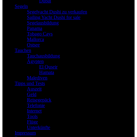
Dubai
Segeln
Segelyacht Dushi zu verkaufen
Sailing Yacht Dushi for sale
Segelausbildung
Panama
Tobago Cays
Mallorca
Ostsee
Tauchen
Tauchausbildung
Ägypten
El Quseir
Hamata
Malediven
Tipps und Tests
Auszeit
Geld
Reisegepäck
Telefonie
Internet
Tools
Flüge
Unterkünfte
Impressum