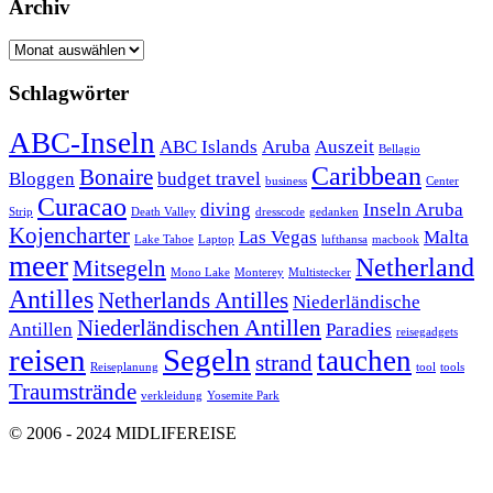
Archiv
Archiv
Schlagwörter
ABC-Inseln
ABC Islands
Aruba
Auszeit
Bellagio
Caribbean
Bonaire
Bloggen
budget travel
business
Center
Curacao
diving
Inseln Aruba
Strip
Death Valley
dresscode
gedanken
Kojencharter
Las Vegas
Malta
Lake Tahoe
Laptop
lufthansa
macbook
meer
Netherland
Mitsegeln
Mono Lake
Monterey
Multistecker
Antilles
Netherlands Antilles
Niederländische
Niederländischen Antillen
Antillen
Paradies
reisegadgets
reisen
Segeln
tauchen
strand
Reiseplanung
tool
tools
Traumstrände
verkleidung
Yosemite Park
© 2006 - 2024 MIDLIFEREISE