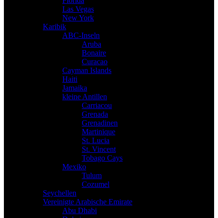
Florida
Las Vegas
New York
Karibik
ABC-Inseln
Aruba
Bonaire
Curacao
Cayman Islands
Haiti
Jamaika
kleine Antillen
Carriacou
Grenada
Grenadinen
Martinique
St. Lucia
St. Vincent
Tobago Cays
Mexiko
Tulum
Cozumel
Seychellen
Vereinigte Arabische Emirate
Abu Dhabi