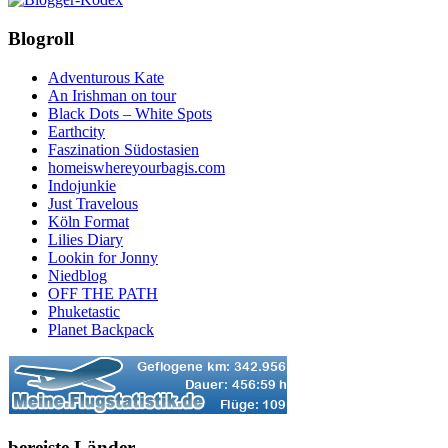
Blogroll
Adventurous Kate
An Irishman on tour
Black Dots – White Spots
Earthcity
Faszination Südostasien
homeiswhereyourbagis.com
Indojunkie
Just Travelous
Köln Format
Lilies Diary
Lookin for Jonny
Niedblog
OFF THE PATH
Phuketastic
Planet Backpack
bereiste Länder