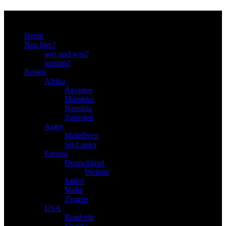
Menu
Home
Neu hier?
wer und was?
warum?
Reisen
Afrika
Ägypten
Marokko
Namibia
Tunesien
Asien
Malediven
Sri-Lanka
Europa
Deutschland
Weimar
Italien
Malta
Zypern
USA
Road trip