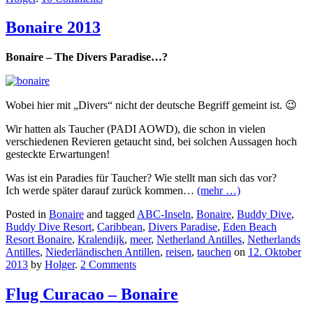
Bonaire 2013
Bonaire – The Divers Paradise…?
Wobei hier mit „Divers“ nicht der deutsche Begriff gemeint ist. 😉
Wir hatten als Taucher (PADI AOWD), die schon in vielen
verschiedenen Revieren getaucht sind, bei solchen Aussagen hoch
gesteckte Erwartungen!
Was ist ein Paradies für Taucher? Wie stellt man sich das vor?
Ich werde später darauf zurück kommen…
(mehr …)
Posted in
Bonaire
and tagged
ABC-Inseln
,
Bonaire
,
Buddy Dive
,
Buddy Dive Resort
,
Caribbean
,
Divers Paradise
,
Eden Beach
Resort Bonaire
,
Kralendijk
,
meer
,
Netherland Antilles
,
Netherlands
Antilles
,
Niederländischen Antillen
,
reisen
,
tauchen
on
12. Oktober
2013
by
Holger
.
2 Comments
Flug Curacao – Bonaire