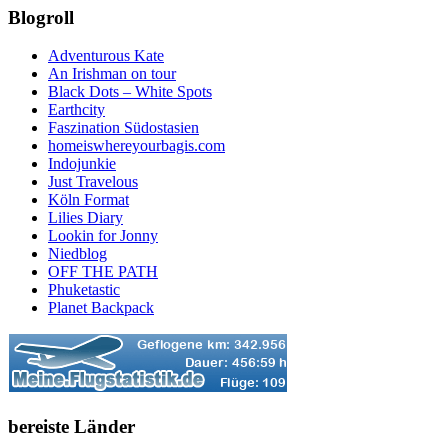
Blogroll
Adventurous Kate
An Irishman on tour
Black Dots – White Spots
Earthcity
Faszination Südostasien
homeiswhereyourbagis.com
Indojunkie
Just Travelous
Köln Format
Lilies Diary
Lookin for Jonny
Niedblog
OFF THE PATH
Phuketastic
Planet Backpack
bereiste Länder