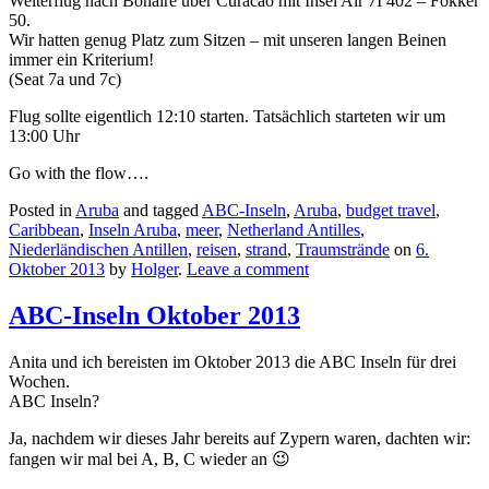
Weiterflug nach Bonaire über Curacao mit Insel Air 7I 402 – Fokker
50.
Wir hatten genug Platz zum Sitzen – mit unseren langen Beinen
immer ein Kriterium!
(Seat 7a und 7c)
Flug sollte eigentlich 12:10 starten. Tatsächlich starteten wir um
13:00 Uhr
Go with the flow….
Posted in
Aruba
and tagged
ABC-Inseln
,
Aruba
,
budget travel
,
Caribbean
,
Inseln Aruba
,
meer
,
Netherland Antilles
,
Niederländischen Antillen
,
reisen
,
strand
,
Traumstrände
on
6.
Oktober 2013
by
Holger
.
Leave a comment
ABC-Inseln Oktober 2013
Anita und ich bereisten im Oktober 2013 die ABC Inseln für drei
Wochen.
ABC Inseln?
Ja, nachdem wir dieses Jahr bereits auf Zypern waren, dachten wir:
fangen wir mal bei A, B, C wieder an 😉