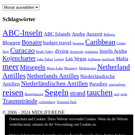
Archiv
Schlagwörter
ABC-Inseln
ABC Islands
Aruba
Auszeit
Bellagio
Caribbean
Bonaire
Bloggen
budget travel
business
Center
Curacao
diving
Inseln Aruba
Strip
Death Valley
dresscode
gedanken
Kojencharter
Las Vegas
Malta
Lake Tahoe
Laptop
lufthansa
macbook
meer
Netherland
Mitsegeln
Mono Lake
Monterey
Multistecker
Antilles
Netherlands Antilles
Niederländische
Niederländischen Antillen
Antillen
Paradies
reisegadgets
reisen
Segeln
tauchen
strand
Reiseplanung
tool
tools
Traumstrände
verkleidung
Yosemite Park
© 2006 - 2024 MIDLIFEREISE
Datenschutz und Cookies: Diese Website verwendet Cookies. Wenn du die Website
weiterhin nutzt, stimmst du der Verwendung von Cookies zu.