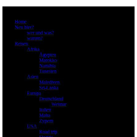
Menu
Home
Neu hier?
wer und was?
warum?
Reisen
Afrika
Ägypten
Marokko
Namibia
Tunesien
Asien
Malediven
Sri-Lanka
Europa
Deutschland
Weimar
Italien
Malta
Zypern
USA
Road trip