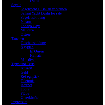
Dubai
Segeln
Segelyacht Dushi zu verkaufen
Sailing Yacht Dushi for sale
Segelausbildung
Panama
Tobago Cays
Mallorca
Ostsee
Tauchen
Tauchausbildung
Ägypten
El Quseir
Hamata
Malediven
Tipps und Tests
Auszeit
Geld
Reisegepäck
Telefonie
Internet
Tools
Flüge
Unterkünfte
Impressum