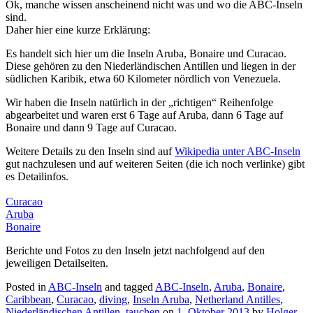
Ok, manche wissen anscheinend nicht was und wo die ABC-Inseln
sind.
Daher hier eine kurze Erklärung:
Es handelt sich hier um die Inseln Aruba, Bonaire und Curacao.
Diese gehören zu den Niederländischen Antillen und liegen in der
südlichen Karibik, etwa 60 Kilometer nördlich von Venezuela.
Wir haben die Inseln natürlich in der „richtigen“ Reihenfolge
abgearbeitet und waren erst 6 Tage auf Aruba, dann 6 Tage auf
Bonaire und dann 9 Tage auf Curacao.
Weitere Details zu den Inseln sind auf
Wikipedia unter ABC-Inseln
gut nachzulesen und auf weiteren Seiten (die ich noch verlinke) gibt
es Detailinfos.
Curacao
Aruba
Bonaire
Berichte und Fotos zu den Inseln jetzt nachfolgend auf den
jeweiligen Detailseiten.
Posted in
ABC-Inseln
and tagged
ABC-Inseln
,
Aruba
,
Bonaire
,
Caribbean
,
Curacao
,
diving
,
Inseln Aruba
,
Netherland Antilles
,
Niederländischen Antillen
,
tauchen
on
1. Oktober 2013
by
Holger
.