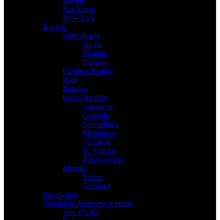
Florida
Las Vegas
New York
Karibik
ABC-Inseln
Aruba
Bonaire
Curacao
Cayman Islands
Haiti
Jamaika
kleine Antillen
Carriacou
Grenada
Grenadinen
Martinique
St. Lucia
St. Vincent
Tobago Cays
Mexiko
Tulum
Cozumel
Seychellen
Vereinigte Arabische Emirate
Abu Dhabi