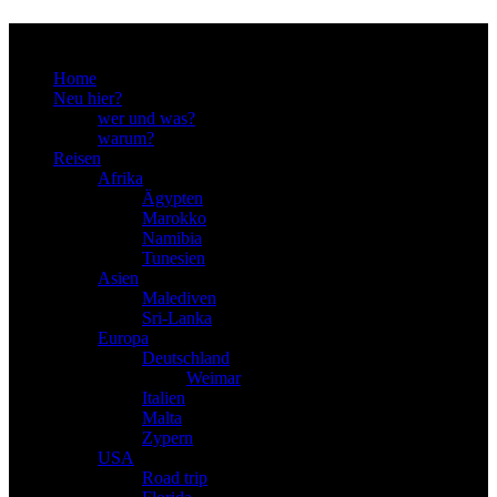
Menu
Home
Neu hier?
wer und was?
warum?
Reisen
Afrika
Ägypten
Marokko
Namibia
Tunesien
Asien
Malediven
Sri-Lanka
Europa
Deutschland
Weimar
Italien
Malta
Zypern
USA
Road trip