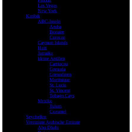
Florida
Las Vegas
New York
Karibik
ABC-Inseln
Aruba
Bonaire
Curacao
Cayman Islands
Haiti
Jamaika
kleine Antillen
Carriacou
Grenada
Grenadinen
Martinique
St. Lucia
St. Vincent
Tobago Cays
Mexiko
Tulum
Cozumel
Seychellen
Vereinigte Arabische Emirate
Abu Dhabi