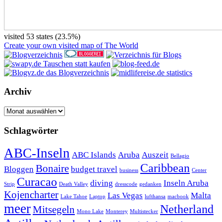
visited 53 states (23.5%)
Create your own visited map of The World
Archiv
Archiv
Schlagwörter
ABC-Inseln
ABC Islands
Aruba
Auszeit
Bellagio
Caribbean
Bonaire
Bloggen
budget travel
business
Center
Curacao
diving
Inseln Aruba
Strip
Death Valley
dresscode
gedanken
Kojencharter
Las Vegas
Malta
Lake Tahoe
Laptop
lufthansa
macbook
meer
Netherland
Mitsegeln
Mono Lake
Monterey
Multistecker