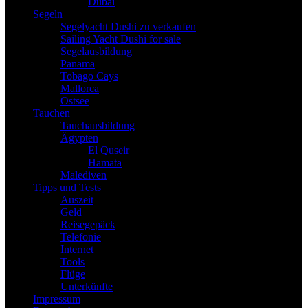
Dubai
Segeln
Segelyacht Dushi zu verkaufen
Sailing Yacht Dushi for sale
Segelausbildung
Panama
Tobago Cays
Mallorca
Ostsee
Tauchen
Tauchausbildung
Ägypten
El Quseir
Hamata
Malediven
Tipps und Tests
Auszeit
Geld
Reisegepäck
Telefonie
Internet
Tools
Flüge
Unterkünfte
Impressum