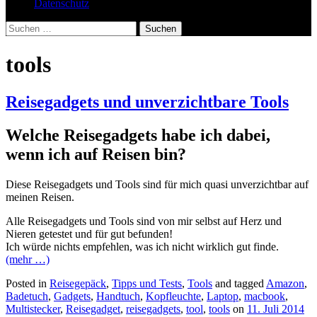
Datenschutz
Suchen
nach:
tools
Reisegadgets und unverzichtbare Tools
Welche Reisegadgets habe ich dabei,
wenn ich auf Reisen bin?
Diese Reisegadgets und Tools sind für mich quasi unverzichtbar auf
meinen Reisen.
Alle Reisegadgets und Tools sind von mir selbst auf Herz und
Nieren getestet und für gut befunden!
Ich würde nichts empfehlen, was ich nicht wirklich gut finde.
(mehr …)
Posted in
Reisegepäck
,
Tipps und Tests
,
Tools
and tagged
Amazon
,
Badetuch
,
Gadgets
,
Handtuch
,
Kopfleuchte
,
Laptop
,
macbook
,
Multistecker
,
Reisegadget
,
reisegadgets
,
tool
,
tools
on
11. Juli 2014