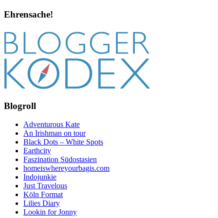
Ehrensache!
Blogroll
Adventurous Kate
An Irishman on tour
Black Dots – White Spots
Earthcity
Faszination Südostasien
homeiswhereyourbagis.com
Indojunkie
Just Travelous
Köln Format
Lilies Diary
Lookin for Jonny