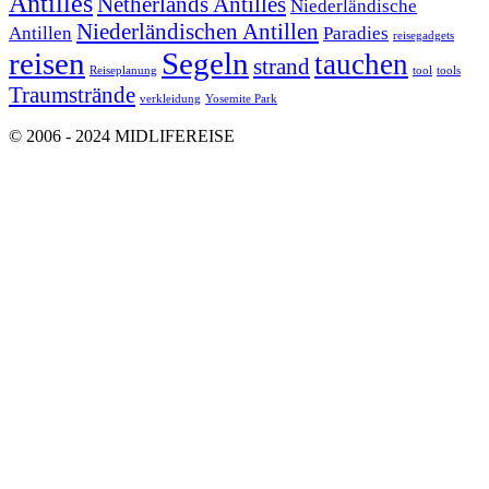
Antilles
Netherlands Antilles
Niederländische
Niederländischen Antillen
Antillen
Paradies
reisegadgets
reisen
Segeln
tauchen
strand
Reiseplanung
tool
tools
Traumstrände
verkleidung
Yosemite Park
© 2006 - 2024 MIDLIFEREISE