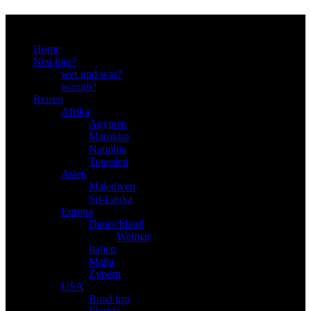
Menu
Home
Neu hier?
wer und was?
warum?
Reisen
Afrika
Ägypten
Marokko
Namibia
Tunesien
Asien
Malediven
Sri-Lanka
Europa
Deutschland
Weimar
Italien
Malta
Zypern
USA
Road trip