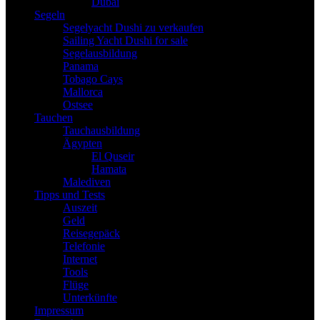
Dubai
Segeln
Segelyacht Dushi zu verkaufen
Sailing Yacht Dushi for sale
Segelausbildung
Panama
Tobago Cays
Mallorca
Ostsee
Tauchen
Tauchausbildung
Ägypten
El Quseir
Hamata
Malediven
Tipps und Tests
Auszeit
Geld
Reisegepäck
Telefonie
Internet
Tools
Flüge
Unterkünfte
Impressum