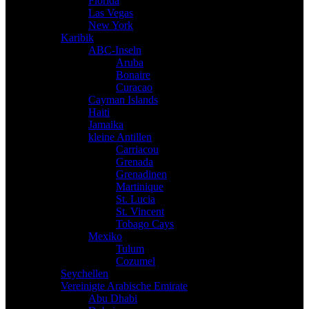
Florida
Las Vegas
New York
Karibik
ABC-Inseln
Aruba
Bonaire
Curacao
Cayman Islands
Haiti
Jamaika
kleine Antillen
Carriacou
Grenada
Grenadinen
Martinique
St. Lucia
St. Vincent
Tobago Cays
Mexiko
Tulum
Cozumel
Seychellen
Vereinigte Arabische Emirate
Abu Dhabi