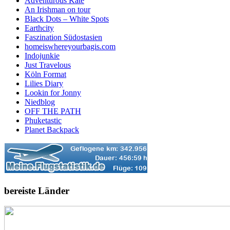
Adventurous Kate
An Irishman on tour
Black Dots – White Spots
Earthcity
Faszination Südostasien
homeiswhereyourbagis.com
Indojunkie
Just Travelous
Köln Format
Lilies Diary
Lookin for Jonny
Niedblog
OFF THE PATH
Phuketastic
Planet Backpack
bereiste Länder