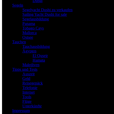
Dubai
Segeln
Segelyacht Dushi zu verkaufen
Sailing Yacht Dushi for sale
Segelausbildung
Panama
Tobago Cays
Mallorca
Ostsee
Tauchen
Tauchausbildung
Ägypten
El Quseir
Hamata
Malediven
Tipps und Tests
Auszeit
Geld
Reisegepäck
Telefonie
Internet
Tools
Flüge
Unterkünfte
Impressum