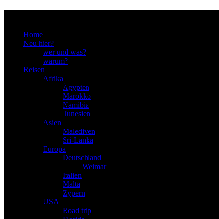
Menu
Home
Neu hier?
wer und was?
warum?
Reisen
Afrika
Ägypten
Marokko
Namibia
Tunesien
Asien
Malediven
Sri-Lanka
Europa
Deutschland
Weimar
Italien
Malta
Zypern
USA
Road trip