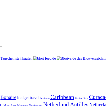
Caribbean
Curaca
Bonaire
budget travel
business
Center Strip
Netherland Antilles
ln
Netherla
Mono Lake
Monterey
Multistecker