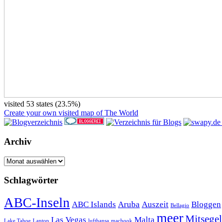
visited 53 states (23.5%)
Create your own visited map of The World
Archiv
Archiv
Schlagwörter
ABC-Inseln
ABC Islands
Aruba
Auszeit
Bloggen
Bellagio
meer
Mitsege
Las Vegas
Malta
Lake Tahoe
Laptop
lufthansa
macbook