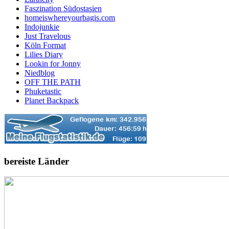
Faszination Südostasien
homeiswhereyourbagis.com
Indojunkie
Just Travelous
Köln Format
Lilies Diary
Lookin for Jonny
Niedblog
OFF THE PATH
Phuketastic
Planet Backpack
bereiste Länder