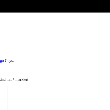
ago Cays
.
sind mit
*
markiert