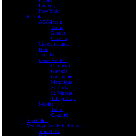
Florida
Las Vegas
New York
Karibik
ABC-Inseln
Aruba
Bonaire
Curacao
Cayman Islands
Haiti
Jamaika
kleine Antillen
Carriacou
Grenada
Grenadinen
Martinique
St. Lucia
St. Vincent
Tobago Cays
Mexiko
Tulum
Cozumel
Seychellen
Vereinigte Arabische Emirate
Abu Dhabi