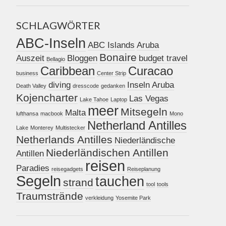
SCHLAGWÖRTER
ABC-Inseln
ABC Islands
Aruba
Bonaire
Auszeit
Bloggen
budget travel
Bellagio
Caribbean
Curacao
business
Center Strip
diving
Inseln Aruba
Death Valley
dresscode
gedanken
Kojencharter
Las Vegas
Lake Tahoe
Laptop
meer
Mitsegeln
Malta
lufthansa
macbook
Mono
Netherland Antilles
Lake
Monterey
Multistecker
Netherlands Antilles
Niederländische
Niederländischen Antillen
Antillen
reisen
Paradies
reisegadgets
Reiseplanung
Segeln
tauchen
strand
tool
tools
Traumstrände
verkleidung
Yosemite Park