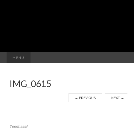
Suchen
MENU
nach:
IMG_0615
←
PREVIOUS
NEXT
→
Yeeehaaa!