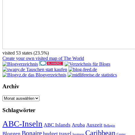
visited 53 states (23.5%)
Create your own visited map of The World
Archiv
Archiv
Schlagwörter
ABC-Inseln
ABC Islands
Aruba
Auszeit
Bellagio
Caribbean
Bonaire
Bloggen
budget travel
business
Center