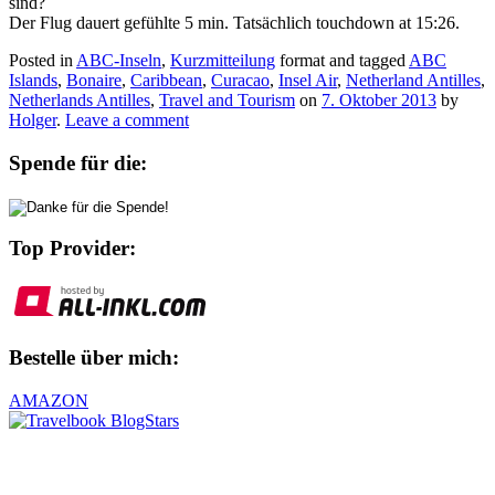
sind?
Der Flug dauert gefühlte 5 min. Tatsächlich touchdown at 15:26.
Posted in
ABC-Inseln
,
Kurzmitteilung
format and tagged
ABC
Islands
,
Bonaire
,
Caribbean
,
Curacao
,
Insel Air
,
Netherland Antilles
,
Netherlands Antilles
,
Travel and Tourism
on
7. Oktober 2013
by
Holger
.
Leave a comment
Spende für die:
Top Provider:
Bestelle über mich:
AMAZON