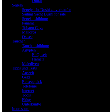
Dubai
Segeln
Segelyacht Dushi zu verkaufen
Sailing Yacht Dushi for sale
Segelausbildung
Panama
Tobago Cays
Mallorca
Ostsee
Tauchen
Tauchausbildung
Ägypten
El Quseir
Hamata
Malediven
Tipps und Tests
Auszeit
Geld
Reisegepäck
Telefonie
Internet
Tools
Flüge
Unterkünfte
Impressum