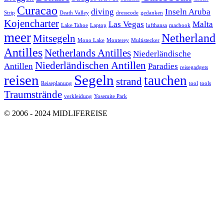
Curacao
diving
Inseln Aruba
Strip
Death Valley
dresscode
gedanken
Kojencharter
Las Vegas
Malta
Lake Tahoe
Laptop
lufthansa
macbook
meer
Netherland
Mitsegeln
Mono Lake
Monterey
Multistecker
Antilles
Netherlands Antilles
Niederländische
Niederländischen Antillen
Antillen
Paradies
reisegadgets
reisen
Segeln
tauchen
strand
Reiseplanung
tool
tools
Traumstrände
verkleidung
Yosemite Park
© 2006 - 2024 MIDLIFEREISE