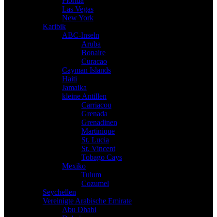
Florida
Las Vegas
New York
Karibik
ABC-Inseln
Aruba
Bonaire
Curacao
Cayman Islands
Haiti
Jamaika
kleine Antillen
Carriacou
Grenada
Grenadinen
Martinique
St. Lucia
St. Vincent
Tobago Cays
Mexiko
Tulum
Cozumel
Seychellen
Vereinigte Arabische Emirate
Abu Dhabi