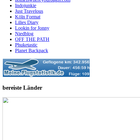
Indojunkie
Just Travelous
Köln Format
Lilies Diary
Lookin for Jonny
Niedblog
OFF THE PATH
Phuketastic
Planet Backpack
bereiste Länder