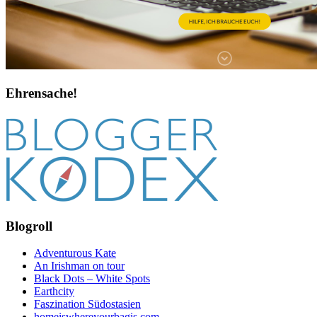
Ehrensache!
Blogroll
Adventurous Kate
An Irishman on tour
Black Dots – White Spots
Earthcity
Faszination Südostasien
homeiswhereyourbagis.com