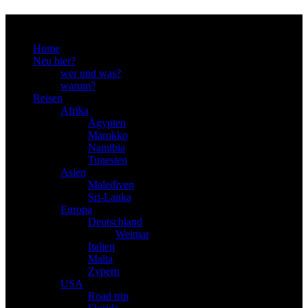
Menu
Home
Neu hier?
wer und was?
warum?
Reisen
Afrika
Ägypten
Marokko
Namibia
Tunesien
Asien
Malediven
Sri-Lanka
Europa
Deutschland
Weimar
Italien
Malta
Zypern
USA
Road trip