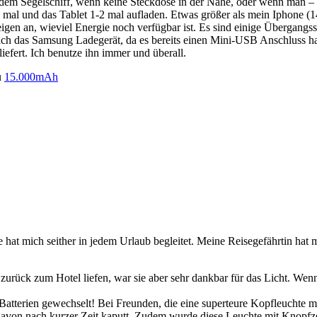
dem Segelschiff, wenn keine Steckdose in der Nähe, oder wenn man – wie 
l und das Tablet 1-2 mal aufladen. Etwas größer als mein Iphone (14,2
gen an, wieviel Energie noch verfügbar ist. Es sind einige Übergangs
 das Samsung Ladegerät, da es bereits einen Mini-USB Anschluss hat
efert. Ich benutze ihn immer und überall.
u
15.000mAh
 hat mich seither in jedem Urlaub begleitet. Meine Reisegefährtin hat
 zurück zum Hotel liefen, war sie aber sehr dankbar für das Licht. Wen
ie Batterien gewechselt! Bei Freunden, die eine superteure Kopfleuchte
davon nach kurzer Zeit kaputt. Zudem wurde diese Leuchte mit Knopfz