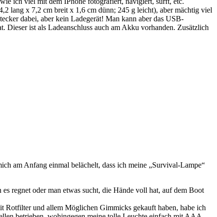
ich viel mit dem IPhone fotografiert, navigiert, surft, etc.
 lang x 7,2 cm breit x 1,6 cm dünn; 245 g leicht), aber mächtig viel
stecker dabei, aber kein Ladegerät! Man kann aber das USB-
. Dieser ist als Ladeanschluss auch am Akku vorhanden. Zusätzlich
 mich am Anfang einmal belächelt, dass ich meine „Survival-Lampe“
n es regnet oder man etwas sucht, die Hände voll hat, auf dem Boot
 mit Rotfilter und allem Möglichen Gimmicks gekauft haben, habe ich
ellen betrieben, wohingegen meine tolle Leuchte einfach mit AAA-