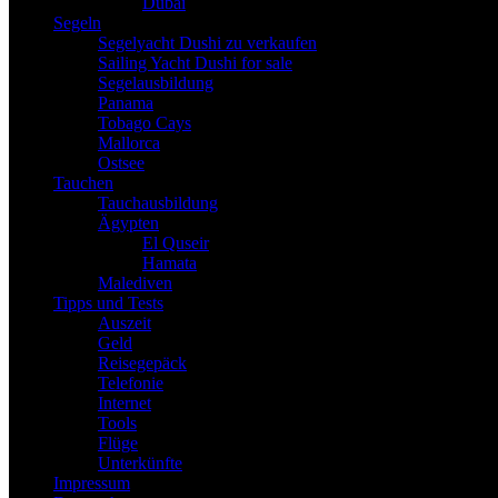
Dubai
Segeln
Segelyacht Dushi zu verkaufen
Sailing Yacht Dushi for sale
Segelausbildung
Panama
Tobago Cays
Mallorca
Ostsee
Tauchen
Tauchausbildung
Ägypten
El Quseir
Hamata
Malediven
Tipps und Tests
Auszeit
Geld
Reisegepäck
Telefonie
Internet
Tools
Flüge
Unterkünfte
Impressum