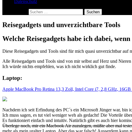
Datenschutz
Suchen nach:
Reisegadgets und unverzichtbare Tools
Welche Reisegadgets habe ich dabei, wenn 
Diese Reisegadgets und Tools sind für mich quasi unverzichtbar auf 
Alle Reisegadgets und Tools sind von mir selbst auf Herz und Nieren 
Ich würde nichts empfehlen, was ich nicht wirklich gut finde.
Laptop:
Apple MacBook Pro Retina 13,3 Zoll, Intel Core i7, 2,8 GHz, 1
Nachdem ich seit Erfindung des PC´s ein Microsoft Jünger war, bin i
Ich muss sagen, es tut viel weniger weh als gedacht! Die Vorteile übe
Es funktioniert einfach und intuitiv. Natürlich gibt es auch hier kom
Überlege noch, mir ein Macbook Air zuzulegen, müßte aber mal testen
mehr als mein uralter Laptop. Aber das war falsch! Ausserdem kann ma