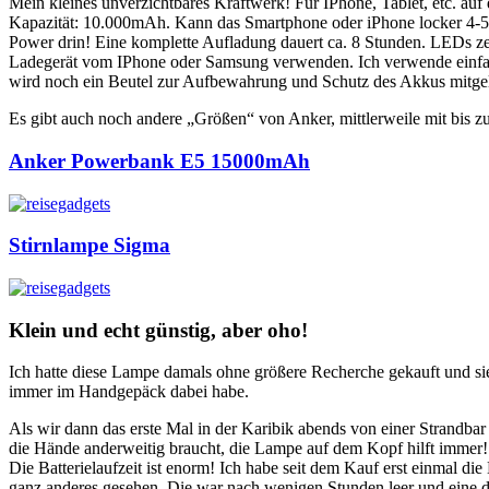
Mein kleines unverzichtbares Kraftwerk! Für IPhone, Tablet, etc. auf 
Kapazität: 10.000mAh. Kann das Smartphone oder iPhone locker 4-5 ma
Power drin! Eine komplette Aufladung dauert ca. 8 Stunden. LEDs zei
Ladegerät vom IPhone oder Samsung verwenden. Ich verwende einfach
wird noch ein Beutel zur Aufbewahrung und Schutz des Akkus mitgeli
Es gibt auch noch andere „Größen“ von Anker, mittlerweile mit bis z
Anker Powerbank E5 15000mAh
Stirnlampe Sigma
Klein und echt günstig, aber oho!
Ich hatte diese Lampe damals ohne größere Recherche gekauft und sie
immer im Handgepäck dabei habe.
Als wir dann das erste Mal in der Karibik abends von einer Strandbar
die Hände anderweitig braucht, die Lampe auf dem Kopf hilft immer!
Die Batterielaufzeit ist enorm! Ich habe seit dem Kauf erst einmal d
ganz anderes gesehen. Die war nach wenigen Stunden leer und eine 