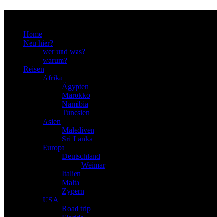
Menu
Home
Neu hier?
wer und was?
warum?
Reisen
Afrika
Ägypten
Marokko
Namibia
Tunesien
Asien
Malediven
Sri-Lanka
Europa
Deutschland
Weimar
Italien
Malta
Zypern
USA
Road trip