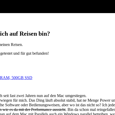
ich auf Reisen bin?
meinen Reisen.
getestet und für gut befunden!
6GB RAM, 500GB SSD
ch seit fast zwei Jahren nun auf den Mac umgestiegen.
rwiegen für mich. Das Ding läuft absolut stabil, hat ne Menge Power und
ische Software oder Bedienungsweisen, aber wo ist das nicht so? Ich jede
 wie es da mit der Performance aussieht
. Bin da schon mal reingefall
n auf dem Mac mit Parallels auch ein Windows parallel betreiben, wenn