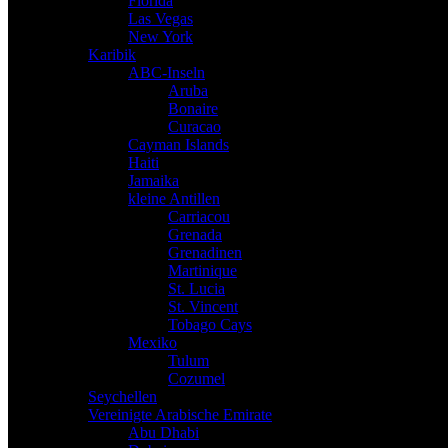
Florida
Las Vegas
New York
Karibik
ABC-Inseln
Aruba
Bonaire
Curacao
Cayman Islands
Haiti
Jamaika
kleine Antillen
Carriacou
Grenada
Grenadinen
Martinique
St. Lucia
St. Vincent
Tobago Cays
Mexiko
Tulum
Cozumel
Seychellen
Vereinigte Arabische Emirate
Abu Dhabi