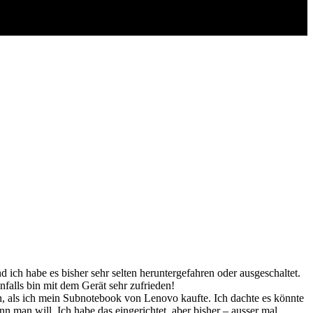
 ich habe es bisher sehr selten heruntergefahren oder ausgeschaltet.
nfalls bin mit dem Gerät sehr zufrieden!
en, als ich mein Subnotebook von Lenovo kaufte. Ich dachte es könnte
 man will. Ich habe das eingerichtet, aber bisher – ausser mal