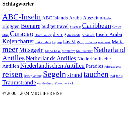
Schlagwörter
ABC-Inseln
ABC Islands
Aruba
Auszeit
Bellagio
Caribbean
Bonaire
Bloggen
budget travel
business
Center
Curacao
diving
Inseln Aruba
Strip
Death Valley
dresscode
gedanken
Kojencharter
Las Vegas
Malta
Lake Tahoe
Laptop
lufthansa
macbook
meer
Netherland
Mitsegeln
Mono Lake
Monterey
Multistecker
Antilles
Netherlands Antilles
Niederländische
Niederländischen Antillen
Antillen
Paradies
reisegadgets
reisen
Segeln
tauchen
strand
Reiseplanung
tool
tools
Traumstrände
verkleidung
Yosemite Park
© 2006 - 2024 MIDLIFEREISE