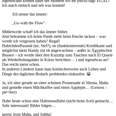
Irgendwann kommt dann der Moment
wo ihr (euch) sagt: EGAL!
Ich mach einfach und seh was kommt!
Ich nenne das immer:
„Go with the Flow“
Mittlerweile schaff ich das immer früher.
Jetzt bekomme ich keine Panik mehr beim Pasche tacken – was
werde ich vergessen haben? Regal!
HabichdenPassmit (ne, Stef?), ne (funktionierende) Kreditkarte und
möglichst mein Handy (ist eh angewachsen – außer in Ägyptischen
Bussen – ich werde über den Kurztrip zum Tauchen nach El Quseir
als Wiederholungstäter in Kürze berichten… ) und irgendwas an?
Das reicht meist schon.
In anderen Ländern kann man komischerweise auch Leben und
Dinge des täglichen Bedarfs problemlos einkaufen. 😀
Ja, ich sitze gerade an einer schönen Promenade in Sliema, Malta
und genieße einen Milchkaffee und einen Applepie… (Genoss –
pie=leer)
Habe heute schon eine Hafenrundfahrt (nicht beim Arzt) gemacht…
Sehr interessant! Bilder folgen…
greetz from Malta, and Saħħa!