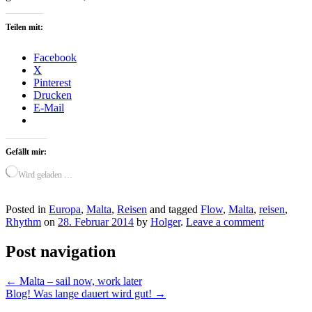
Teilen mit:
Facebook
X
Pinterest
Drucken
E-Mail
Gefällt mir:
Wird geladen …
Posted in
Europa
,
Malta
,
Reisen
and tagged
Flow
,
Malta
,
reisen
,
Rhythm
on
28. Februar 2014
by
Holger
.
Leave a comment
Post navigation
←
Malta – sail now, work later
Blog! Was lange dauert wird gut!
→