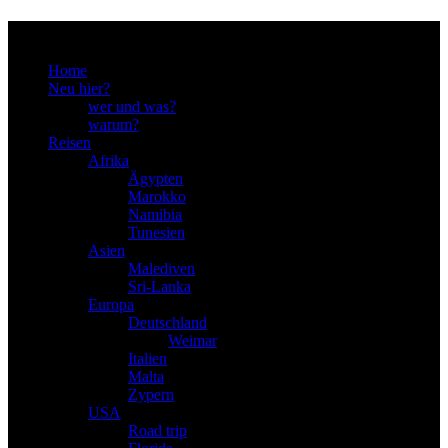
Menu
Home
Neu hier?
wer und was?
warum?
Reisen
Afrika
Ägypten
Marokko
Namibia
Tunesien
Asien
Malediven
Sri-Lanka
Europa
Deutschland
Weimar
Italien
Malta
Zypern
USA
Road trip