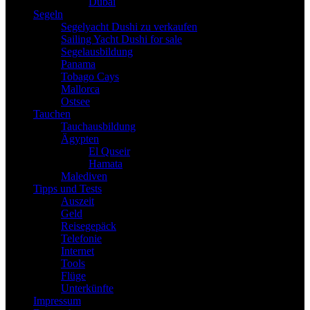
Dubai
Segeln
Segelyacht Dushi zu verkaufen
Sailing Yacht Dushi for sale
Segelausbildung
Panama
Tobago Cays
Mallorca
Ostsee
Tauchen
Tauchausbildung
Ägypten
El Quseir
Hamata
Malediven
Tipps und Tests
Auszeit
Geld
Reisegepäck
Telefonie
Internet
Tools
Flüge
Unterkünfte
Impressum