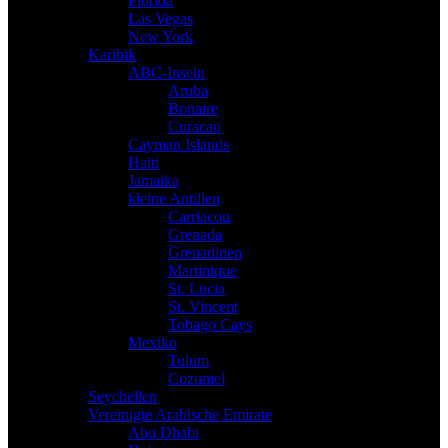
Florida
Las Vegas
New York
Karibik
ABC-Inseln
Aruba
Bonaire
Curacao
Cayman Islands
Haiti
Jamaika
kleine Antillen
Carriacou
Grenada
Grenadinen
Martinique
St. Lucia
St. Vincent
Tobago Cays
Mexiko
Tulum
Cozumel
Seychellen
Vereinigte Arabische Emirate
Abu Dhabi