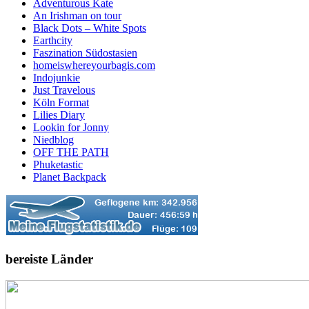
Adventurous Kate
An Irishman on tour
Black Dots – White Spots
Earthcity
Faszination Südostasien
homeiswhereyourbagis.com
Indojunkie
Just Travelous
Köln Format
Lilies Diary
Lookin for Jonny
Niedblog
OFF THE PATH
Phuketastic
Planet Backpack
bereiste Länder